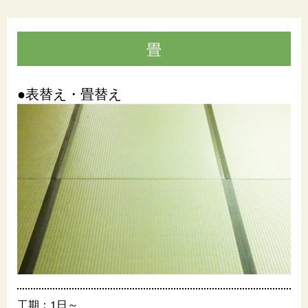
畳
●表替え・畳替え
工期：1日～