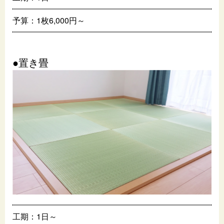
予算：1枚6,000円～
●置き畳
工期：1日～