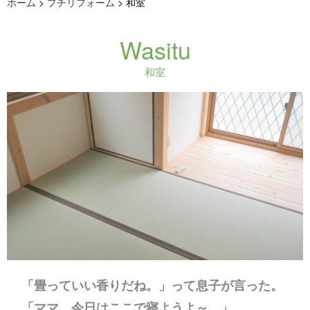
ホーム
>
プチリフォーム
>
和室
Wasitu
和室
「畳っていい香りだね。」って息子が言った。
「ママ、今日はここで寝ようよ～。」