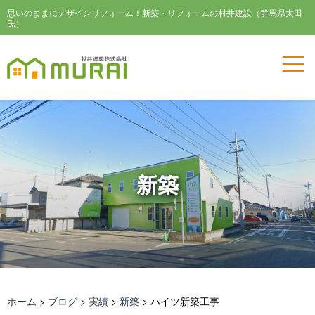
思いのままにデザインリフォーム！新築・リフォームの村井建設（群馬県太田
氏）
新築
ホーム
>
ブログ
>
実績
>
新築
>
ハイツ新築工事