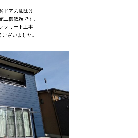
関ドアの風除け
施工御依頼です。
ンクリート工事
うございました。