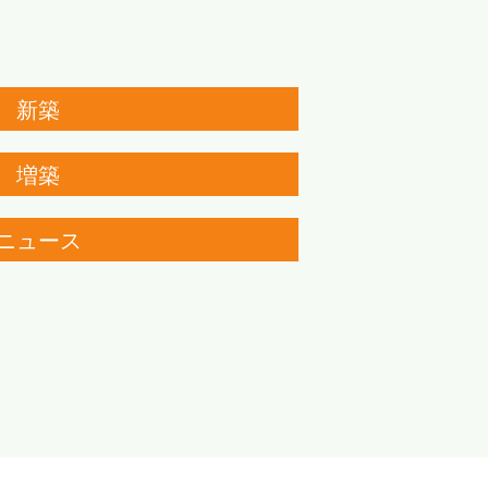
新築
増築
ニュース