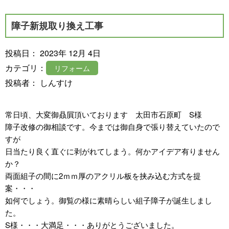
障子新規取り換え工事
投稿日： 2023年 12月 4日
カテゴリ：
リフォーム
投稿者： しんすけ
常日頃、大変御贔屓頂いております 太田市石原町 S様
障子改修の御相談です。今までは御自身で張り替えていたので
すが
日当たり良く直ぐに剥がれてしまう。何かアイデア有りません
か？
両面組子の間に2ｍｍ厚のアクリル板を挟み込む方式を提
案・・・
如何でしょう。御覧の様に素晴らしい組子障子が誕生しまし
た。
S様・・・大満足・・・ありがとうございました。