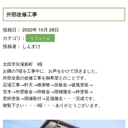
外部改修工事
投稿日： 2022年 10月 28日
カテゴリ：
リフォーム
投稿者： しんすけ
太田市矢場新町 I様
お隣のT様を工事中に、お声をかけて頂きました。
外部全面の改修工事を御希望とのことです。
足場工事→軒天→棟漆喰→谷板金→破風塗装→
笠木→外壁板金→枠板金→雨樋撤去→枠塗装→
窓枠塗装→雨樋取付→足場撤去・・・完成です。
御覧下さい・・・I様・・・ありがとうございます。