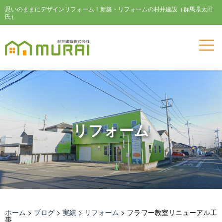
思いのままにデザインリフォーム！新築・リフォームの村井建設（群馬県太田
氏）
リフォーム
ホーム
>
ブログ
>
実績
>
リフォーム
>
フラワー教室リニューアル工
事